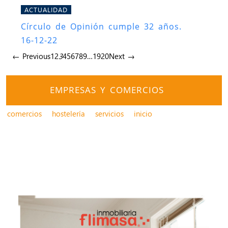
ACTUALIDAD
Círculo de Opinión cumple 32 años.
16-12-22
← Previous
1
2
3
4
5
6
7
8
9
…
19
20
Next →
EMPRESAS Y COMERCIOS
comercios
hostelería
servicios
inicio