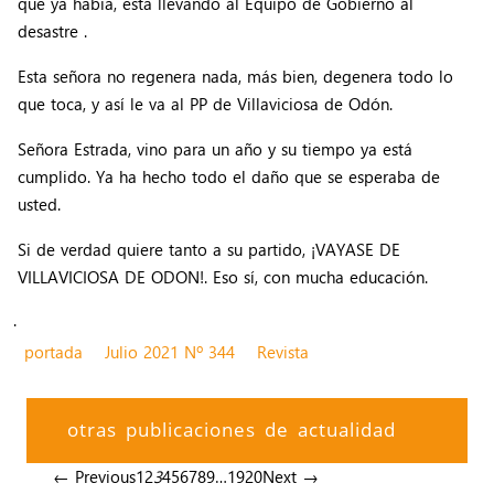
que ya había, está llevando al Equipo de Gobierno al
desastre .
Esta señora no regenera nada, más bien, degenera todo lo
que toca, y así le va al PP de Villaviciosa de Odón.
Señora Estrada, vino para un año y su tiempo ya está
cumplido. Ya ha hecho todo el daño que se esperaba de
usted.
Si de verdad quiere tanto a su partido, ¡VAYASE DE
VILLAVICIOSA DE ODON!. Eso sí, con mucha educación.
.
portada
Julio 2021 Nº 344
Revista
otras publicaciones de actualidad
← Previous
1
2
3
4
5
6
7
8
9
…
19
20
Next →