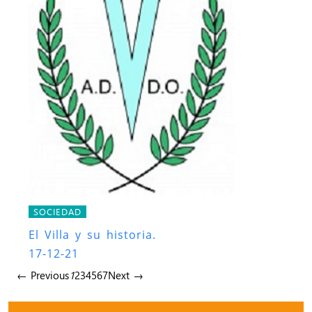
SOCIEDAD
El Villa y su historia.
17-12-21
← Previous
1
2
3
4
5
6
7
Next →