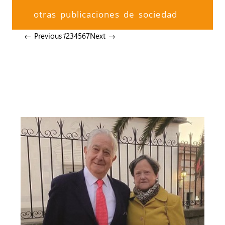
otras publicaciones de sociedad
← Previous
1
2
3
4
5
6
7
Next →