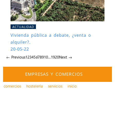
ACTUALIDAD
Vivienda pública a debate, ¿venta o
alquiler?.
20-05-22
← Previous
1
2
3
4
5
6
7
8
9
10
…
19
20
Next →
EMPRESAS Y COMERCIOS
comercios
hostelería
servicios
inicio