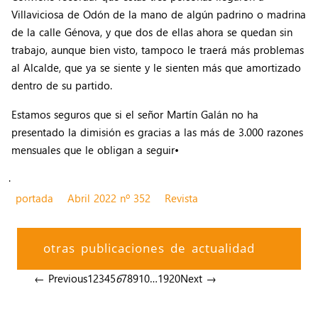
Villaviciosa de Odón de la mano de algún padrino o madrina
de la calle Génova, y que dos de ellas ahora se quedan sin
trabajo, aunque bien visto, tampoco le traerá más problemas
al Alcalde, que ya se siente y le sienten más que amortizado
dentro de su partido.
Estamos seguros que si el señor Martín Galán no ha
presentado la dimisión es gracias a las más de 3.000 razones
mensuales que le obligan a seguir•
.
portada
Abril 2022 nº 352
Revista
otras publicaciones de actualidad
← Previous
1
2
3
4
5
6
7
8
9
10
…
19
20
Next →