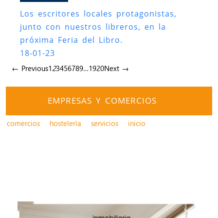
Los escritores locales protagonistas,
junto con nuestros libreros, en la
próxima Feria del Libro.
18-01-23
← Previous
1
2
3
4
5
6
7
8
9
…
19
20
Next →
EMPRESAS Y COMERCIOS
comercios
hostelería
servicios
inicio