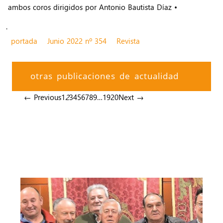
ambos coros dirigidos por Antonio Bautista Díaz •
.
portada
Junio 2022 nº 354
Revista
otras publicaciones de actualidad
← Previous
1
2
3
4
5
6
7
8
9
…
19
20
Next →