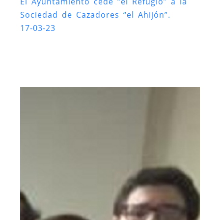
El Ayuntamiento cede “el Refugio” a la
Sociedad de Cazadores “el Ahijón”.
17-03-23