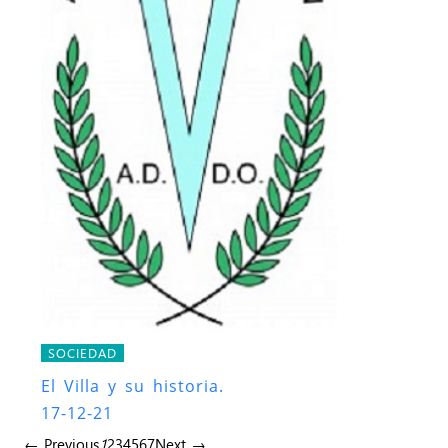
SOCIEDAD
El Villa y su historia.
17-12-21
← Previous
1
2
3
4
5
6
7
Next →