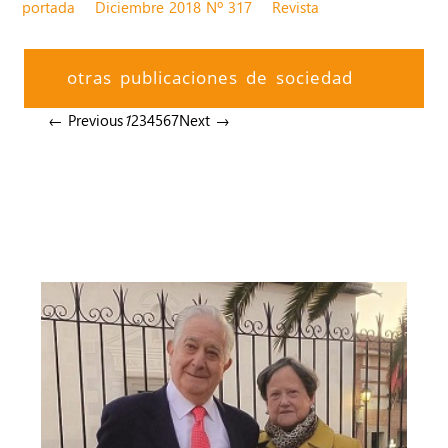
portada
Diciembre 2018 Nº 317
Revista
otras publicaciones de sociedad
← Previous
1
2
3
4
5
6
7
Next →