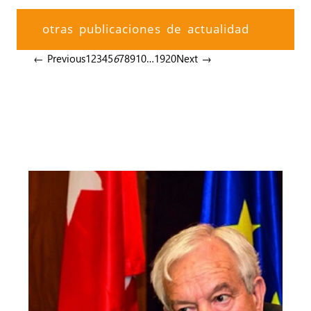
otras publicaciones de actualidad
← Previous
1
2
3
4
5
6
7
8
9
10
…
19
20
Next →