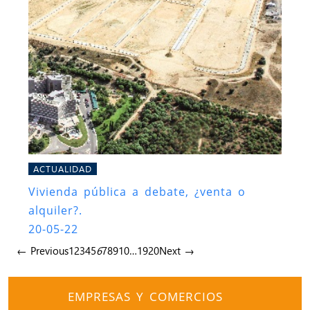
ACTUALIDAD
Vivienda pública a debate, ¿venta o
alquiler?.
20-05-22
← Previous
1
2
3
4
5
6
7
8
9
10
…
19
20
Next →
EMPRESAS Y COMERCIOS