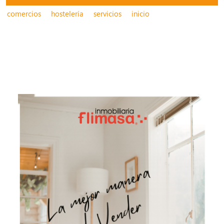
comercios
hostelería
servicios
inicio