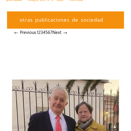
otras publicaciones de sociedad
← Previous
1
2
3
4
5
6
7
Next →