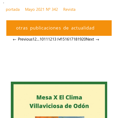
.
portada
Mayo 2021 Nº 342
Revista
otras publicaciones de actualidad
← Previous
1
2
…
10
11
12
13
14
15
16
17
18
19
20
Next →