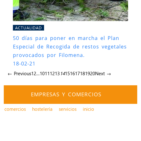
ACTUALIDAD
50 días para poner en marcha el Plan
Especial de Recogida de restos vegetales
provocados por Filomena.
18-02-21
← Previous
1
2
…
10
11
12
13
14
15
16
17
18
19
20
Next →
EMPRESAS Y COMERCIOS
comercios
hostelería
servicios
inicio