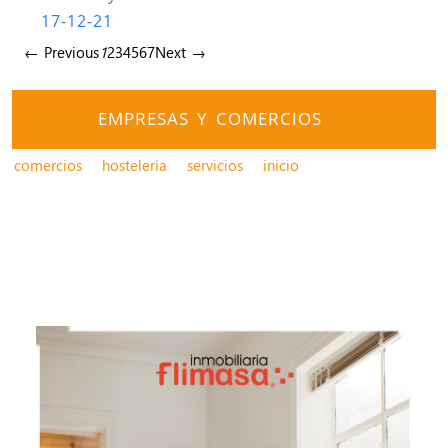
17-12-21
← Previous
1
2
3
4
5
6
7
Next →
EMPRESAS Y COMERCIOS
comercios
hostelería
servicios
inicio