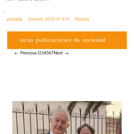
.
portada
Febrero 2019 nº 319
Revista
otras publicaciones de sociedad
← Previous
1
2
3
4
5
6
7
Next →