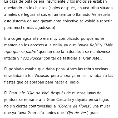
La caza de búfalos era insuficiente y los indios se estaban
quedando en los huesos (siglos después, en una tribu situada
a miles de leguas al sur, en un territorio llamado Venezuela
este sistema de adelgazamiento colectivo se volvió a repetir,
pero mucho más agudizado)
Ir a coger agua al rio era muy complicado porque no se
mantenían los accesos a la orilla, ya que
“Nube Roja”
y
“Más
rojo que su padre”
querían que la naturaleza se mantuviese
intacta y
“Voz Ronca”
con tal de fastidiar al Gran Jefe…
El poblado estaba que daba pena. Antes las tribus vecinas
envidiaban a los Viciosos, pero ahora ya ni les invitaban a las
fiestas que celebraban para hacer el indio.
El Gran Jefe
“Ojo de Ver”
, después de muchas lunas de
jefatura se retiraría a la Gran Cascada y dejaría en su lugar,
no sin ciertas controversias, a
“Corona de Flores”
, una mujer
que ya fuera Gran Jefa antes que
“Ojo de Ver”
, gran