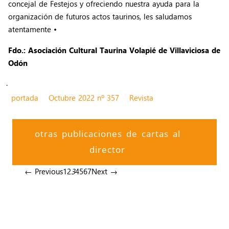
concejal de Festejos y ofreciendo nuestra ayuda para la
organización de futuros actos taurinos, les saludamos
atentamente •
Fdo.: Asociación Cultural Taurina Volapié de Villaviciosa de
Odón
.
portada
Octubre 2022 nº 357
Revista
otras publicaciones de cartas al
director
← Previous
1
2
3
4
5
6
7
Next →