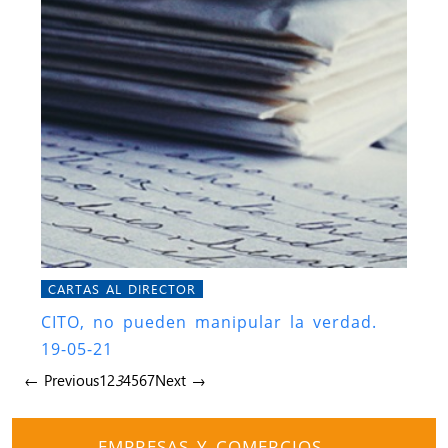
CARTAS AL DIRECTOR
CITO, no pueden manipular la verdad.
19-05-21
← Previous
1
2
3
4
5
6
7
Next →
EMPRESAS Y COMERCIOS