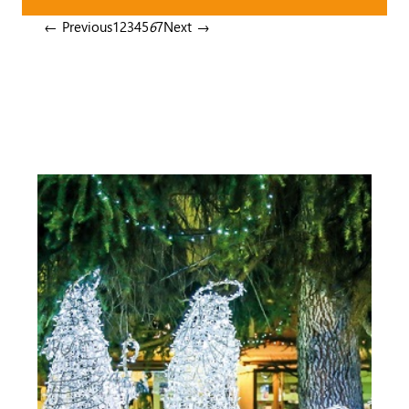
← Previous
1
2
3
4
5
6
7
Next →