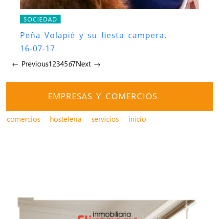
SOCIEDAD
Peña Volapié y su fiesta campera.
16-07-17
← Previous
1
2
3
4
5
6
7
Next →
EMPRESAS Y COMERCIOS
comercios
hostelería
servicios
inicio