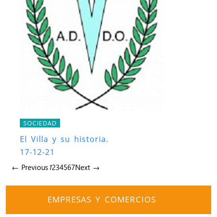
SOCIEDAD
El Villa y su historia.
17-12-21
← Previous
1
2
3
4
5
6
7
Next →
EMPRESAS Y COMERCIOS