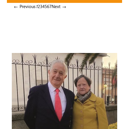
← Previous
1
2
3
4
5
6
7
Next →