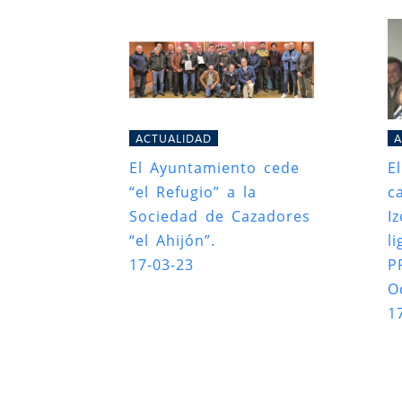
ACTUALIDAD
A
El Ayuntamiento cede
E
“el Refugio” a la
c
Sociedad de Cazadores
I
“el Ahijón”.
l
17-03-23
P
O
1