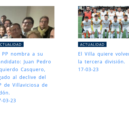
CTUALIDAD
ACTUALIDAD
l PP nombra a su
El Villa quiere volve
andidato: Juan Pedro
la tercera división.
zquierdo Casquero,
17-03-23
igado al declive del
P de Villaviciosa de
dón.
7-03-23