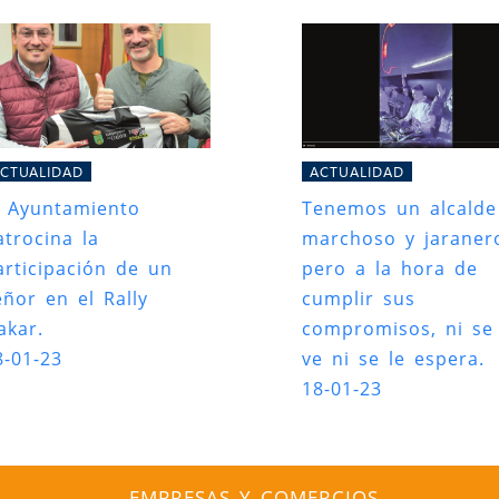
CTUALIDAD
ACTUALIDAD
l Ayuntamiento
Tenemos un alcalde
atrocina la
marchoso y jaraner
articipación de un
pero a la hora de
eñor en el Rally
cumplir sus
akar.
compromisos, ni se 
8-01-23
ve ni se le espera.
18-01-23
EMPRESAS Y COMERCIOS