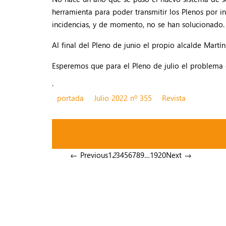
herramienta para poder transmitir los Plenos por i
incidencias, y de momento, no se han solucionado.
Al final del Pleno de junio el propio alcalde Mart
Esperemos que para el Pleno de julio el problema 
.
portada
Julio 2022 nº 355
Revista
← Previous
1
2
3
4
5
6
7
8
9
…
19
20
Next →