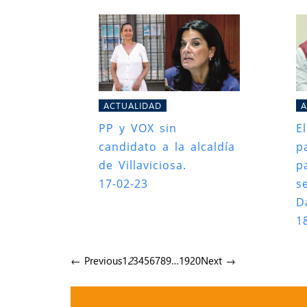
ACTUALIDAD
A
PP y VOX sin
E
candidato a la alcaldía
p
de Villaviciosa.
p
17-02-23
s
D
1
← Previous
1
2
3
4
5
6
7
8
9
…
19
20
Next →