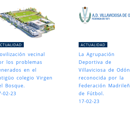
CTUALIDAD
ACTUALIDAD
ovilización vecinal
La Agrupación
or los problemas
Deportiva de
enerados en el
Villaviciosa de Odón
ntigüo colegio Virgen
reconocida por la
el Bosque.
Federación Madrile
7-02-23
de Fútbol.
17-02-23