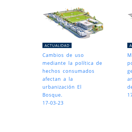
ACTUALIDAD
A
Cambios de uso
M
mediante la política de
p
hechos consumados
g
afectan a la
a
urbanización El
d
Bosque.
1
17-03-23