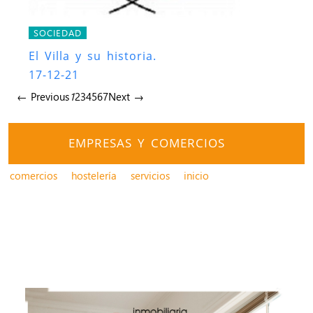
SOCIEDAD
El Villa y su historia.
17-12-21
← Previous
1
2
3
4
5
6
7
Next →
EMPRESAS Y COMERCIOS
comercios
hostelería
servicios
inicio