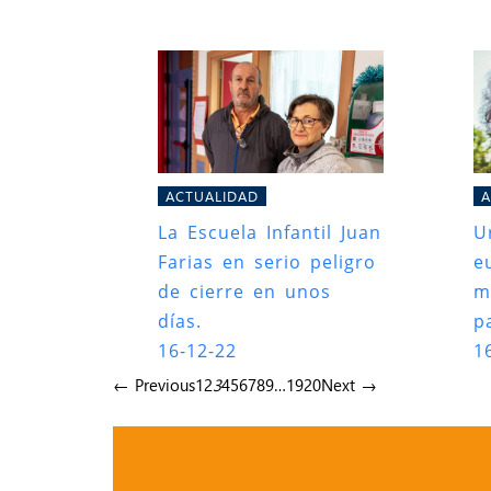
ACTUALIDAD
A
La Escuela Infantil Juan
U
Farias en serio peligro
e
de cierre en unos
m
días.
p
16-12-22
1
← Previous
1
2
3
4
5
6
7
8
9
…
19
20
Next →