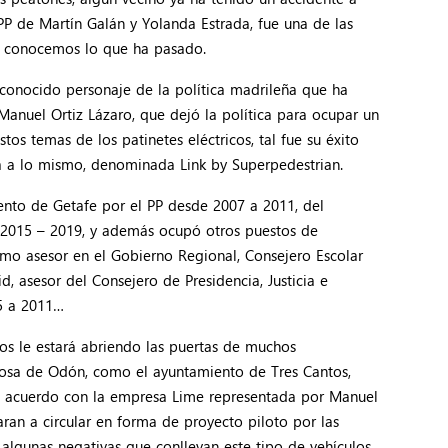
 de Martín Galán y Yolanda Estrada, fue una de las
a conocemos lo que ha pasado.
n conocido personaje de la política madrileña que ha
Manuel Ortiz Lázaro, que dejó la política para ocupar un
os temas de los patinetes eléctricos, tal fue su éxito
a a lo mismo, denominada Link by Superpedestrian.
ento de Getafe por el PP desde 2007 a 2011, del
 2015 – 2019, y además ocupó otros puestos de
como asesor en el Gobierno Regional, Consejero Escolar
, asesor del Consejero de Presidencia, Justicia e
5 a 2011…
ros le estará abriendo las puertas de muchos
ciosa de Odón, como el ayuntamiento de Tres Cantos,
un acuerdo con la empresa Lime representada por Manuel
ran a circular en forma de proyecto piloto por las
y algunas negativas que conllevan este tipo de vehículos,