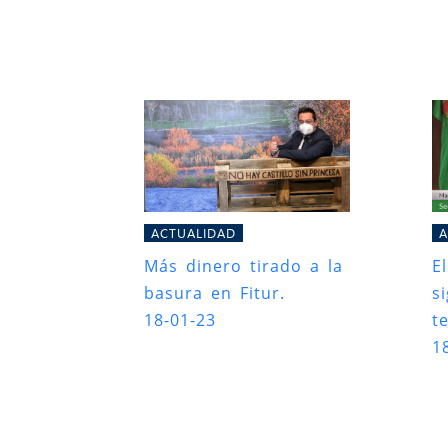
ACTUALIDAD
A
Más dinero tirado a la
E
basura en Fitur.
s
18-01-23
t
1