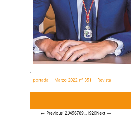
.
portada
Marzo 2022 nº 351
Revista
← Previous
1
2
3
4
5
6
7
8
9
…
19
20
Next →