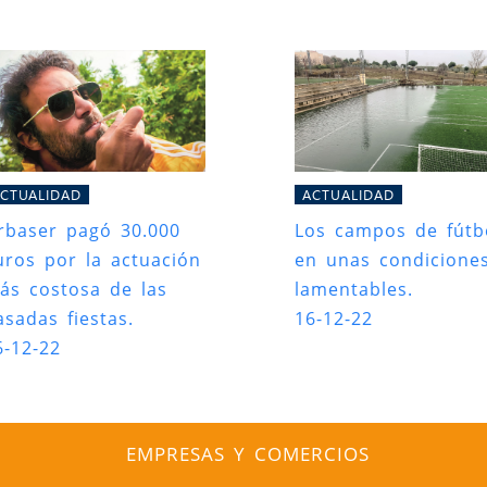
CTUALIDAD
ACTUALIDAD
rbaser pagó 30.000
Los campos de fútb
uros por la actuación
en unas condicione
ás costosa de las
lamentables.
asadas fiestas.
16-12-22
6-12-22
EMPRESAS Y COMERCIOS