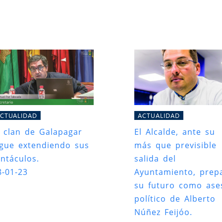
CTUALIDAD
ACTUALIDAD
l clan de Galapagar
El Alcalde, ante su
igue extendiendo sus
más que previsible
entáculos.
salida del
8-01-23
Ayuntamiento, prep
su futuro como ase
político de Alberto
Núñez Feijóo.