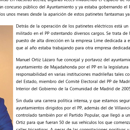
n concurso público del Ayuntamiento y ya estaba gobernando el PP
os unos meses desde la aparición de estos patinetes fantasmas y
Detrás de la operación de los patinetes eléctricos está u
militado en el PP ostentando diversos cargos. Se trata de 
puesto de alta dirección en la empresa Lime dedicada a est
que al año estaba trabajando para otra empresa dedicad
Manuel Ortiz Lázaro fue concejal y portavoz del ayuntami
ayuntamiento de Majadahonda por el PP en la legislatura
responsabilidad en varias instituciones madrileñas tales 
del Estado, miembro del Comité Electoral del PP de Madrid
Interior del Gobierno de la Comunidad de Madrid de 200
Sin duda una carrera política intensa, y que estamos segu
ayuntamientos dirigidos por el PP, además del de Villavi
controlado también por el Partido Popular, que llegó a 
Ortiz para que fueran 50 de sus vehículos los que comenza
calles tricantinas. A pesar de las connotaciones positivas 