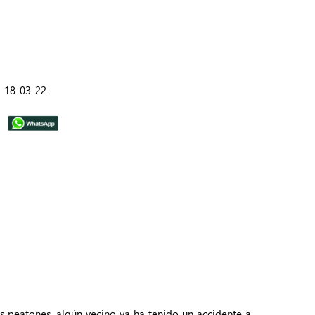
18-03-22
os peatones, algún vecino ya ha tenido un accidente a