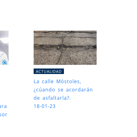
ACTUALIDAD
La calle Móstoles,
¿cúando se acordarán
de asfaltarla?.
ara
18-01-23
sor