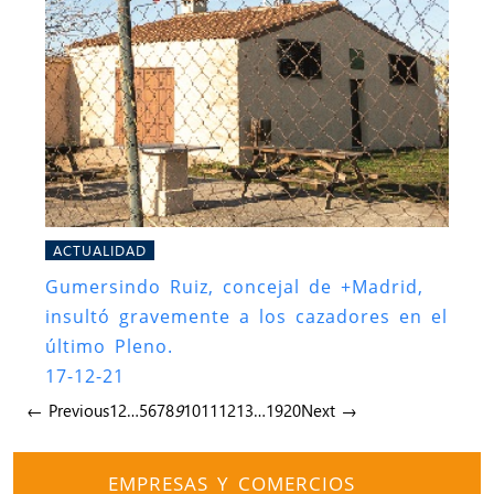
ACTUALIDAD
Gumersindo Ruiz, concejal de +Madrid,
insultó gravemente a los cazadores en el
último Pleno.
17-12-21
← Previous
1
2
…
5
6
7
8
9
10
11
12
13
…
19
20
Next →
EMPRESAS Y COMERCIOS