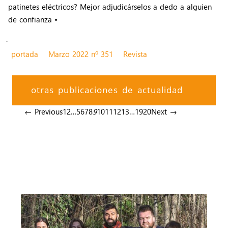
patinetes eléctricos? Mejor adjudicárselos a dedo a alguien
de confianza •
.
portada
Marzo 2022 nº 351
Revista
otras publicaciones de actualidad
← Previous
1
2
…
5
6
7
8
9
10
11
12
13
…
19
20
Next →