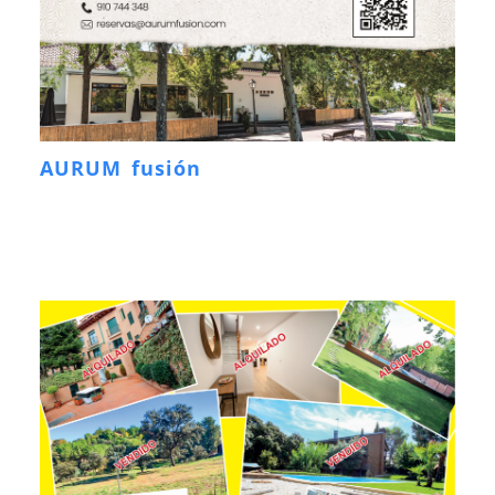
AURUM fusión