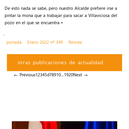
De esto nada se sabe, pero nuestro Alcalde prefiere irse a
pintar la mona que a trabajar para sacar a Villaviciosa del
pozo en el que se encuentra •
.
portada
Enero 2022 nº 349
Revista
otras publicaciones de actualidad
← Previous
1
2
3
4
5
6
7
8
9
10
…
19
20
Next →