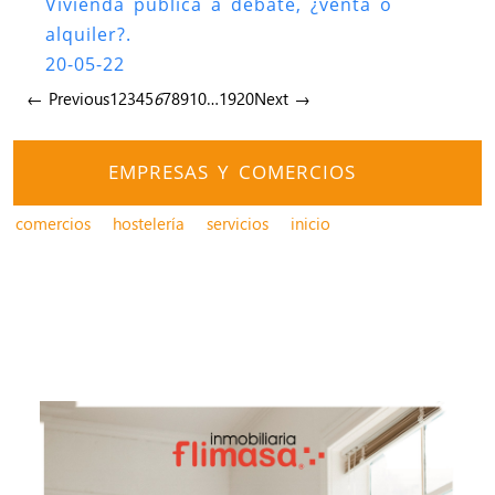
Vivienda pública a debate, ¿venta o
alquiler?.
20-05-22
← Previous
1
2
3
4
5
6
7
8
9
10
…
19
20
Next →
EMPRESAS Y COMERCIOS
comercios
hostelería
servicios
inicio