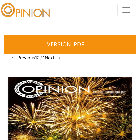
VERSIÓN PDF
← Previous
1
2
3
4
Next →