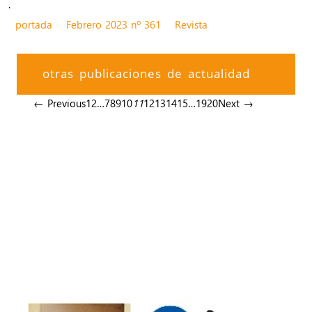
.
portada
Febrero 2023 nº 361
Revista
otras publicaciones de actualidad
← Previous
1
2
…
7
8
9
10
11
12
13
14
15
…
19
20
Next →