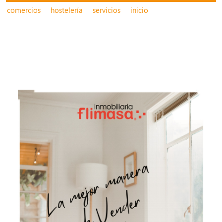
comercios
hostelería
servicios
inicio