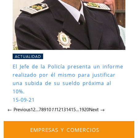
ACTUALIDAD
El Jefe de la Policía presenta un informe
realizado por él mismo para justificar
una subida de su sueldo próxima al
10%.
15-09-21
← Previous
1
2
…
7
8
9
10
11
12
13
14
15
…
19
20
Next →
EMPRESAS Y COMERCIOS