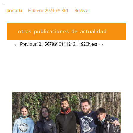
.
portada
Febrero 2023 nº 361
Revista
otras publicaciones de actualidad
← Previous
1
2
…
5
6
7
8
9
10
11
12
13
…
19
20
Next →