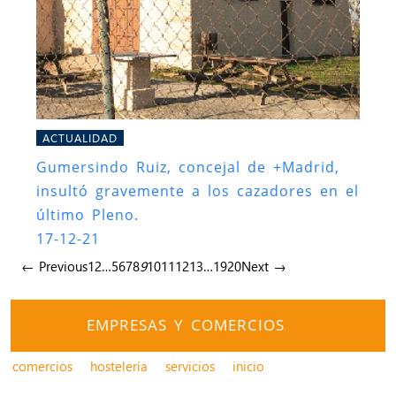
ACTUALIDAD
Gumersindo Ruiz, concejal de +Madrid,
insultó gravemente a los cazadores en el
último Pleno.
17-12-21
← Previous
1
2
…
5
6
7
8
9
10
11
12
13
…
19
20
Next →
EMPRESAS Y COMERCIOS
comercios
hostelería
servicios
inicio