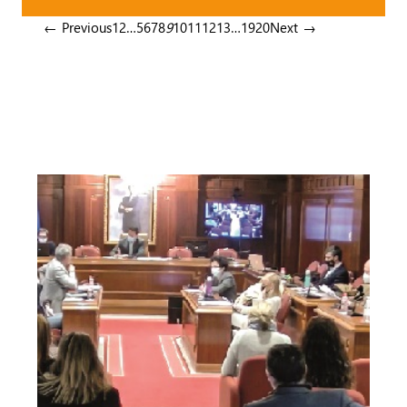
← Previous
1
2
…
5
6
7
8
9
10
11
12
13
…
19
20
Next →