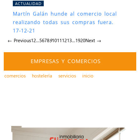
ACTUALIDAD
Martín Galán hunde al comercio local
realizando todas sus compras fuera.
17-12-21
← Previous
1
2
…
5
6
7
8
9
10
11
12
13
…
19
20
Next →
EMPRESAS Y COMERCIOS
comercios
hostelería
servicios
inicio