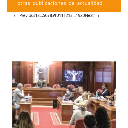
otras publicaciones de actualidad
← Previous
1
2
…
5
6
7
8
9
10
11
12
13
…
19
20
Next →