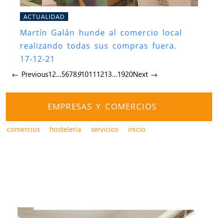
ACTUALIDAD
Martín Galán hunde al comercio local
realizando todas sus compras fuera.
17-12-21
← Previous
1
2
…
5
6
7
8
9
10
11
12
13
…
19
20
Next →
EMPRESAS Y COMERCIOS
comercios
hostelería
servicios
inicio