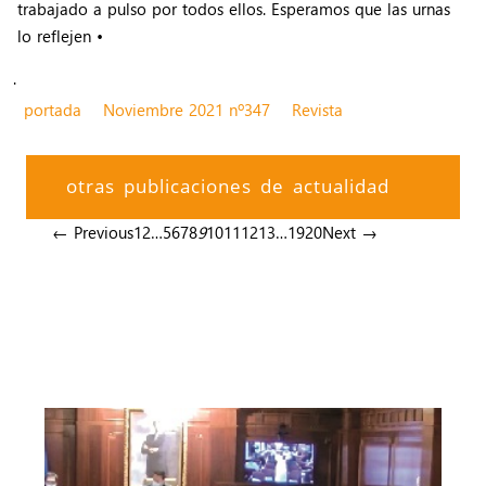
trabajado a pulso por todos ellos. Esperamos que las urnas
lo reflejen •
.
portada
Noviembre 2021 nº347
Revista
otras publicaciones de actualidad
← Previous
1
2
…
5
6
7
8
9
10
11
12
13
…
19
20
Next →