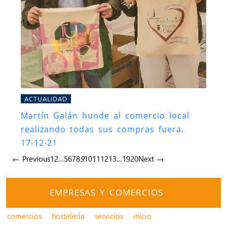
ACTUALIDAD
Martín Galán hunde al comercio local
realizando todas sus compras fuera.
17-12-21
← Previous
1
2
…
5
6
7
8
9
10
11
12
13
…
19
20
Next →
EMPRESAS Y COMERCIOS
comercios
hostelería
servicios
inicio