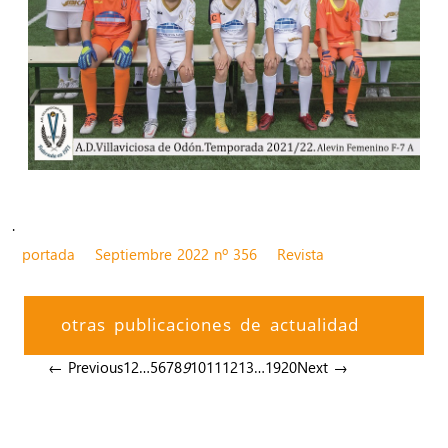
.
portada
Septiembre 2022 nº 356
Revista
otras publicaciones de actualidad
← Previous
1
2
…
5
6
7
8
9
10
11
12
13
…
19
20
Next →