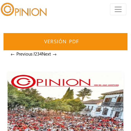
VERSIÓN PDF
← Previous
1
2
3
4
Next →